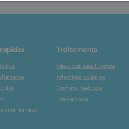
 rapides
Traitements
équipe
Mieux voir sans lunettes
 d'urgence
Affections oculaires
bilité
Examens médicaux
ct
Interventions
s pour les yeux