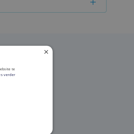
×
chiez?
ebsite te
es verder
 016/89 52 76