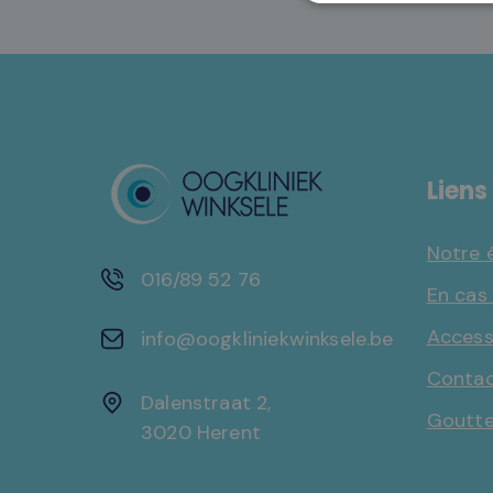
Liens
Notre 
016/89 52 76
En cas
Accessi
info@oogkliniekwinksele.be
Conta
Dalenstraat 2,
Goutte
3020 Herent