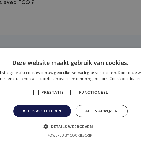
es avec TCO ?
Deze website maakt gebruik van cookies.
rouvé ce que vous cher
site gebruikt cookies om uw gebruikerservaring te verbeteren. Door onze w
n, stemt u in met alle cookies in overeenstemming met ons Cookiebeleid.
Le
PRESTATIE
FUNCTIONEEL
Appelez:
NEZ RENDEZ-VOUS
(OU)
ALLES ACCEPTEREN
ALLES AFWIJZEN
DETAILS WEERGEVEN
POWERED BY COOKIESCRIPT