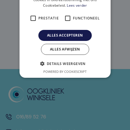
(OU)
Cookiebeleid.
Lees verder
PRESTATIE
FUNCTIONEEL
Appelez: 016/89 52 76
ALLES ACCEPTEREN
ALLES AFWIJZEN
DETAILS WEERGEVEN
POWERED BY COOKIESCRIPT
016/89 52 76