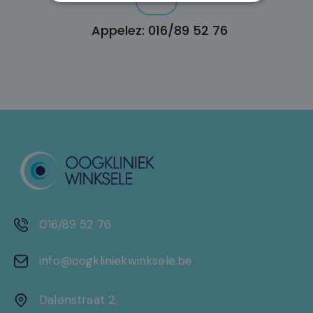
Appelez: 016/89 52 76
016/89 52 76
info@oogkliniekwinksele.be
Dalenstraat 2,