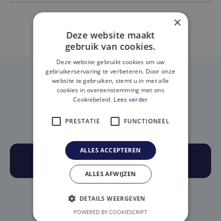
×
Deze website maakt
gebruik van cookies.
Deze website gebruikt cookies om uw
gebruikerservaring te verbeteren. Door onze
website te gebruiken, stemt u in met alle
cookies in overeenstemming met ons
Pas trouvé ce que vous
Cookiebeleid.
Lees verder
cherchiez?
PRESTATIE
FUNCTIONEEL
ALLES ACCEPTEREN
PRENEZ RENDEZ-VOUS
ALLES AFWIJZEN
(OU)
DETAILS WEERGEVEN
POWERED BY COOKIESCRIPT