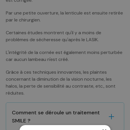
est corrigée.
Par une petite ouverture, la lenticule est ensuite retirée
par le chirurgien.
Certaines études montrent qu'il y a moins de
problèmes de sécheresse qu'après le LASIK.
L'intégrité de la cornée est également moins perturbée
car aucun lambeau n'est créé.
Grâce à ces techniques innovantes, les plaintes
concernant la diminution de la vision nocturne, les
halos, la perte de sensibilité au contraste, etc., sont
réduites.
Comment se déroule un traitement
SMILE ?