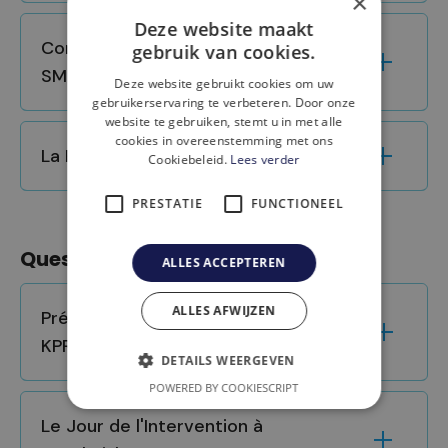
×
Deze website maakt
Comment se passe le suivi après
gebruik van cookies.
SMILE ?
Deze website gebruikt cookies om uw
gebruikerservaring te verbeteren. Door onze
website te gebruiken, stemt u in met alle
cookies in overeenstemming met ons
La Première Semaine Après SMILE
Cookiebeleid.
Lees verder
PRESTATIE
FUNCTIONEEL
Questions générales
ALLES ACCEPTEREN
ALLES AFWIJZEN
Préparation à Domicile pour
KPR/LASIK/SMILE
DETAILS WEERGEVEN
POWERED BY COOKIESCRIPT
Le Jour de l'Intervention à