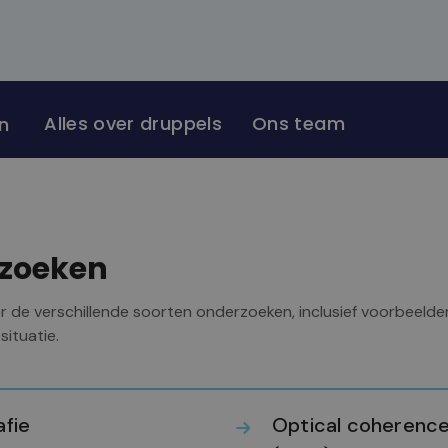
Alles over druppels
Ons team
n
rzoeken
 de verschillende soorten onderzoeken, inclusief voorbeelden 
ituatie.
afie
Optical coherenc