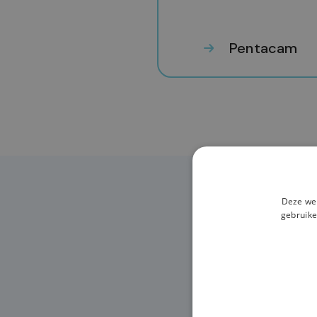
Pentacam
Deze web
gebruike
Ni