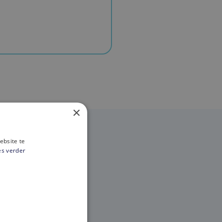
×
ebsite te
es verder
ht?