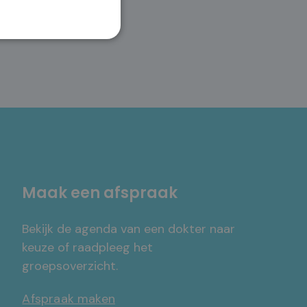
6/89 52 76
Maak een afspraak
Bekijk de agenda van een dokter naar
keuze of raadpleeg het
groepsoverzicht.
Afspraak maken