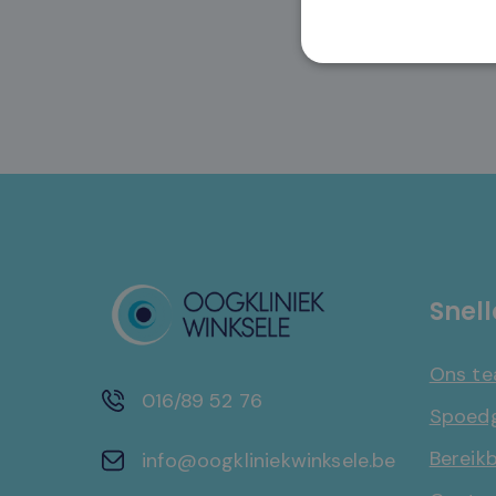
Snell
Ons t
016/89 52 76
Spoedg
Bereik
info@oogkliniekwinksele.be